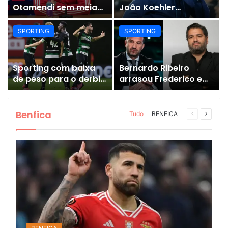
Otamendi sem meias-
João Koehler
palavras para
estiveram na AG de
esclarecer a polêmica
2023 sem
SPORTING
SPORTING
após derrota diante
credenciação (vídeo)
do Sporting (vídeo)
Sporting com baixa
Bernardo Ribeiro
de peso para o derbi
arrasou Frederico e
contra Benfica
Sporting (vídeo)
Benfica
Página
Próxim
Tudo
BENFICA
anterior
página