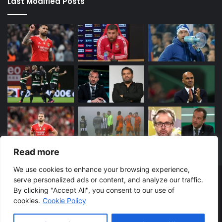
Last Modified Posts
Read more
We use cookies to enhance your browsing experience,
serve personalized ads or content, and analyze our traffic.
© Copyright 2026, Todos os direitos reservados
By clicking "Accept All", you consent to our use of
BENFICA
SPORTING
FC PORTO
Sobre
cookies.
Cookie Policy