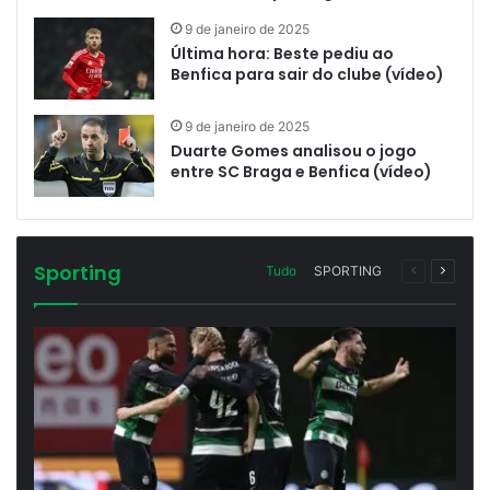
9 de janeiro de 2025
Última hora: Beste pediu ao
Benfica para sair do clube (vídeo)
9 de janeiro de 2025
Duarte Gomes analisou o jogo
entre SC Braga e Benfica (vídeo)
Sporting
Página
Próxim
Tudo
SPORTING
anterior
página