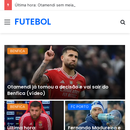
Última hora: Otamendi sem meias-palavras para esclarecer a polêmica após derrota diante do Sporting (vídeo)
FUTEBOL
Menu
P
p
BENFICA
Otamendi já tomou a decisão e vai sair do
Benfica (vídeo)
BENFICA
FC PORTO
Última hora:
Fernando Madureira e