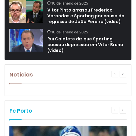
10 de janeiro de 2025
Vitor Pinto arrasou Frederico
Varandas e Sporting por causa do
regresso de João Pereira (vídeo)
10 de janeiro de 2025
Rui Calafete diz que Sporting
causou depressão em Vitor Bruno
(vídeo)
Noticias
Página
Próxim
anterior
página
Fc Porto
Página
Próxim
anterior
página