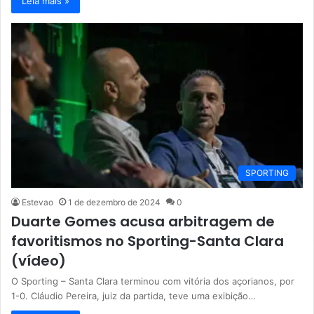
Leia mais »
SPORTING
Estevao
1 de dezembro de 2024
0
Duarte Gomes acusa arbitragem de
favoritismos no Sporting-Santa Clara
(vídeo)
O Sporting – Santa Clara terminou com vitória dos açorianos, por
1-0. Cláudio Pereira, juiz da partida, teve uma exibição…