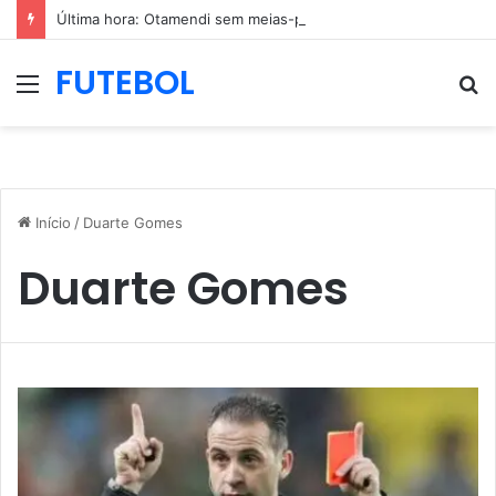
Última hora: Otamendi sem meias-palavras para esclarecer a polêmica após derrota diante do Sporting (vídeo)
FUTEBOL
Menu
P
p
Início
/
Duarte Gomes
Duarte Gomes