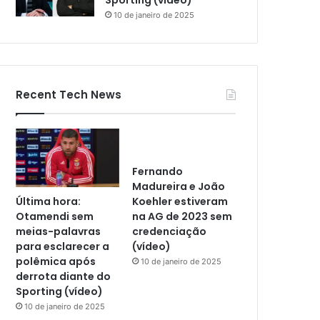
Sporting (vídeo)
10 de janeiro de 2025
Recent Tech News
Fernando
Madureira e João
Última hora:
Koehler estiveram
Otamendi sem
na AG de 2023 sem
meias-palavras
credenciação
para esclarecer a
(vídeo)
polêmica após
10 de janeiro de 2025
derrota diante do
Sporting (vídeo)
10 de janeiro de 2025