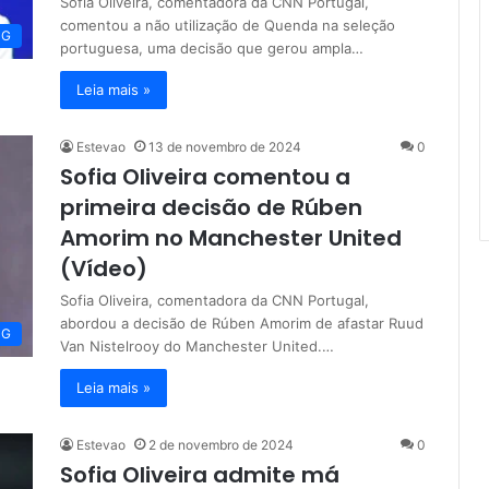
Sofia Oliveira, comentadora da CNN Portugal,
comentou a não utilização de Quenda na seleção
NG
portuguesa, uma decisão que gerou ampla…
Leia mais »
Estevao
13 de novembro de 2024
0
Sofia Oliveira comentou a
primeira decisão de Rúben
Amorim no Manchester United
(Vídeo)
Sofia Oliveira, comentadora da CNN Portugal,
abordou a decisão de Rúben Amorim de afastar Ruud
NG
Van Nistelrooy do Manchester United.…
Leia mais »
Estevao
2 de novembro de 2024
0
Sofia Oliveira admite má