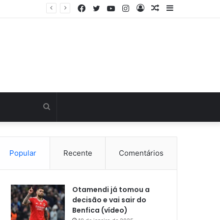
Facebook
Twitter
YouTube
Instagram
Entrar
Artigo
Barra
Última hora: Otamendi sem meias-palavras para esclarecer a polêmica após derrota diante do Sporting (vídeo)
aleatório
Lateral
Procurar
por
Popular
Recente
Comentários
Otamendi já tomou a
decisão e vai sair do
Benfica (vídeo)