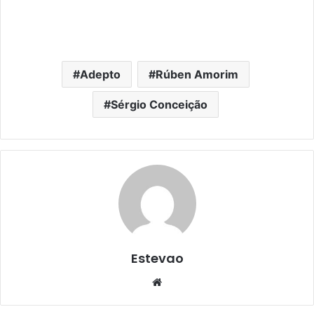
Adepto
Rúben Amorim
Sérgio Conceição
Estevao
Website