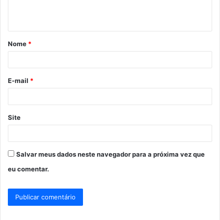
n
t
á
Nome
*
r
i
o
E-mail
*
*
Site
Salvar meus dados neste navegador para a próxima vez que
eu comentar.