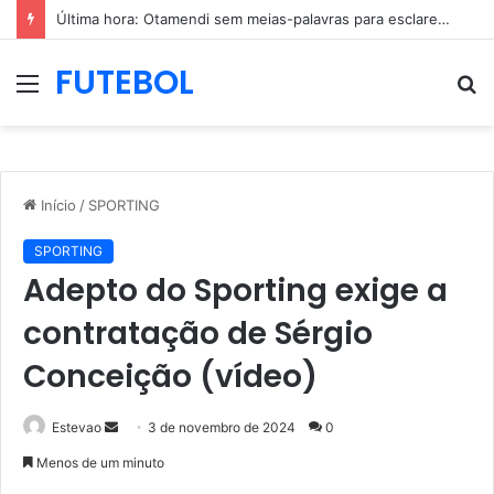
Última hora: Otamendi sem meias-palavras para esclarecer a polêmica após derrota diante do Sporting (vídeo)
FUTEBOL
Menu
P
p
Início
/
SPORTING
SPORTING
Adepto do Sporting exige a
contratação de Sérgio
Conceição (vídeo)
Mande
Estevao
3 de novembro de 2024
0
um
Menos de um minuto
e-