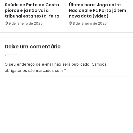
Saúde de Pinto da Costa
Última hora: Jogo entre
piorou e já não vai a
Nacional e Fc Porto já tem
tribunal esta sexta-feira
nova data (vídeo)
9 de janeiro de 2025
8 de janeiro de 2025
Deixe um comentário
O seu endereço de e-mail não será publicado.
Campos
obrigatórios são marcados com
*
C
o
m
e
n
t