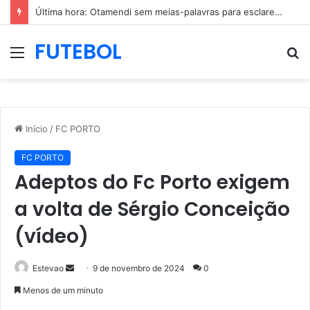
Última hora: Otamendi sem meias-palavras para esclarecer a polêmica após derrota diante do Sporting (vídeo)
FUTEBOL
Menu
P
p
Início
/
FC PORTO
FC PORTO
Adeptos do Fc Porto exigem
a volta de Sérgio Conceição
(vídeo)
Mande
Estevao
9 de novembro de 2024
0
um
Menos de um minuto
e-