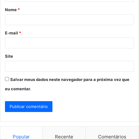
á
Nome
*
r
i
o
E-mail
*
*
Site
Salvar meus dados neste navegador para a próxima vez que
eu comentar.
Popular
Recente
Comentários