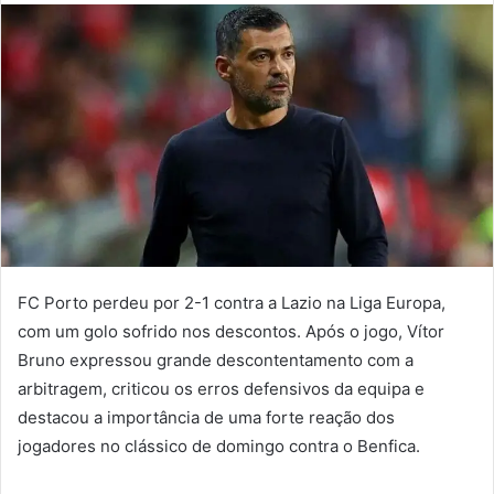
mail
FC Porto perdeu por 2-1 contra a Lazio na Liga Europa,
com um golo sofrido nos descontos. Após o jogo, Vítor
Bruno expressou grande descontentamento com a
arbitragem, criticou os erros defensivos da equipa e
destacou a importância de uma forte reação dos
jogadores no clássico de domingo contra o Benfica.