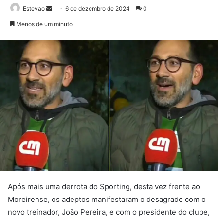
Mande
Estevao
6 de dezembro de 2024
0
um
Menos de um minuto
e-
mail
Após mais uma derrota do Sporting, desta vez frente ao
Moreirense, os adeptos manifestaram o desagrado com o
novo treinador, João Pereira, e com o presidente do clube,