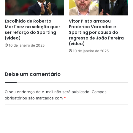
Escolhido de Roberto
Vitor Pinto arrasou
Martínez na seleção quer
Frederico Varandas e
ser reforço do Sporting
Sporting por causa do
(vídeo)
regresso de João Pereira
(vídeo)
10 de janeiro de 2025
10 de janeiro de 2025
Deixe um comentário
O seu endereço de e-mail não será publicado.
Campos
obrigatórios são marcados com
*
C
o
m