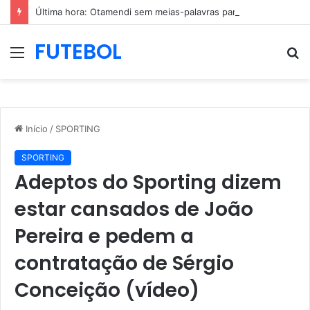
Última hora: Otamendi sem meias-palavras para esclarecer a polêmica após derrota diante do Sporting (vídeo)
FUTEBOL
Menu
P
p
Início
/
SPORTING
SPORTING
Adeptos do Sporting dizem
estar cansados de João
Pereira e pedem a
contratação de Sérgio
Conceição (vídeo)