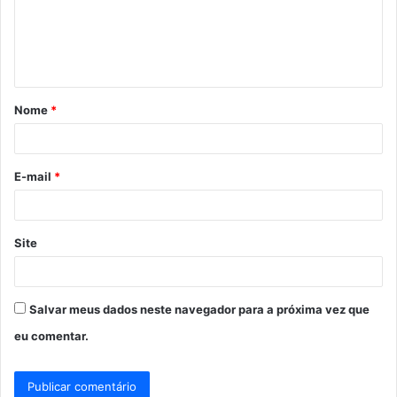
e
n
t
á
Nome
*
r
i
o
E-mail
*
*
Site
Salvar meus dados neste navegador para a próxima vez que
eu comentar.