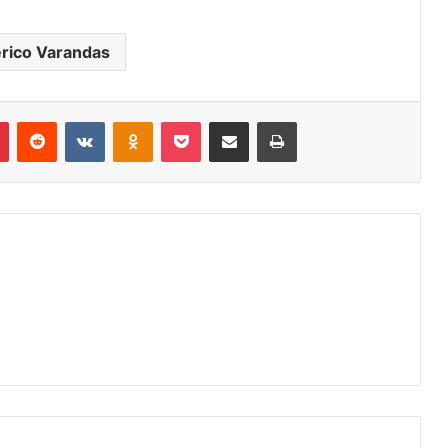
rico Varandas
r
Pinterest
Reddit
VK
OK
Pocket
Compartilhar via e-mail
Imprimir