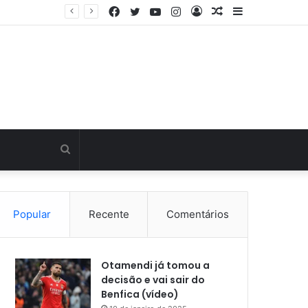
Facebook
Twitter
YouTube
Instagram
Entrar
Artigo
Barra
Última hora: Otamendi sem meias-palavras para esclarecer a polêmica após derrota diante do Sporting (vídeo)
aleatório
Lateral
Procurar
por
Popular
Recente
Comentários
Otamendi já tomou a
decisão e vai sair do
Benfica (vídeo)