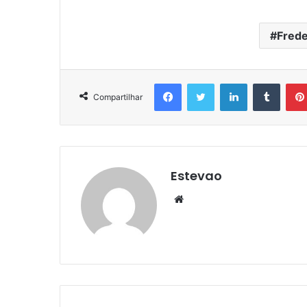
Frede
Facebook
Twitter
Linkedin
Tumbl
Compartilhar
Estevao
Website