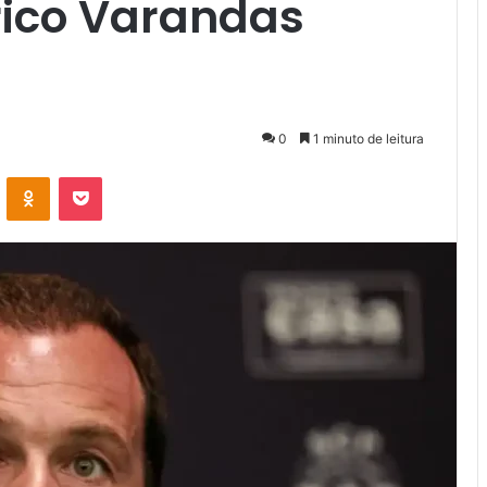
rico Varandas
0
1 minuto de leitura
VK
OK
Pocket