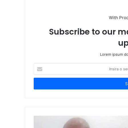
With Pro
Subscribe to our ma
up
Lorem ipsum dol
Insira
o
seu
endereço
de
email