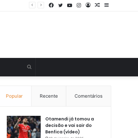
Facebook
Twitter
YouTube
Instagram
Entrar
Artigo
Barra
Última hora: Otamendi sem meias-palavras para esclarecer a polêmica após derrota diante do Sporting (vídeo)
aleatório
Lateral
Procurar
por
Popular
Recente
Comentários
Otamendi já tomou a
decisão e vai sair do
Benfica (vídeo)