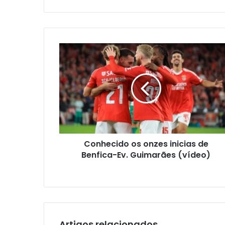
email
Conhecido os onzes inicias de
Benfica-Ev. Guimarães (vídeo)
Artigos relacionados