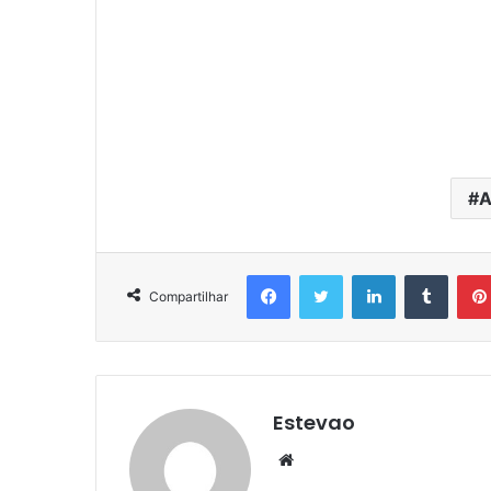
A
Facebook
Twitter
Linkedin
Tumbl
Compartilhar
Estevao
Website