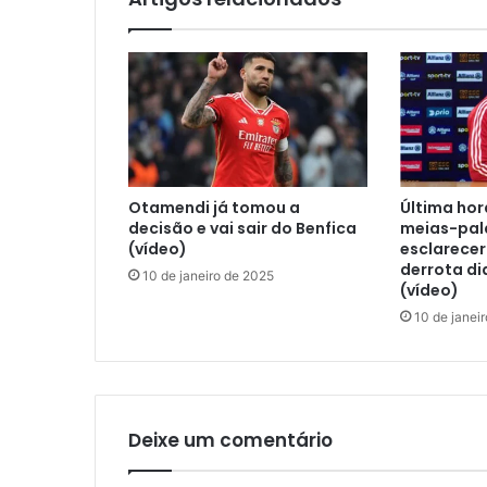
Otamendi já tomou a
Última ho
decisão e vai sair do Benfica
meias-pal
(vídeo)
esclarecer
derrota di
10 de janeiro de 2025
(vídeo)
10 de janei
Deixe um comentário