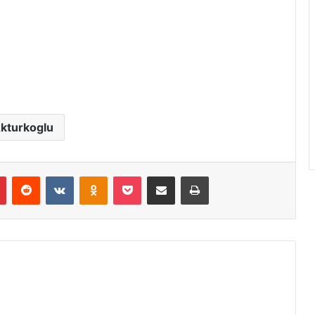
kturkoglu
r
Pinterest
Reddit
VK
OK
Pocket
Compartilhar via e-mail
Imprimir