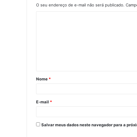
O seu endereço de e-mail não será publicado.
Campo
C
o
m
e
n
t
á
Nome
*
r
i
o
E-mail
*
*
Salvar meus dados neste navegador para a próx