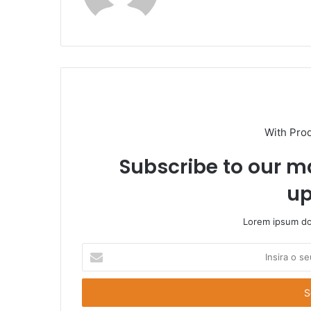
With Pro
Subscribe to our ma
up
Lorem ipsum dol
Insira
o
seu
endereço
de