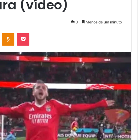
ra (vídeo)
0
Menos de um minuto
VK
OK
Pocket