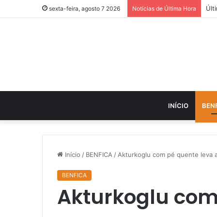
sexta-feira, agosto 7 2026
Notícias de Última Hora
INÍCIO
BEN
Início
/
BENFICA
/
Akturkoglu com pé quente leva a
BENFICA
Akturkoglu com