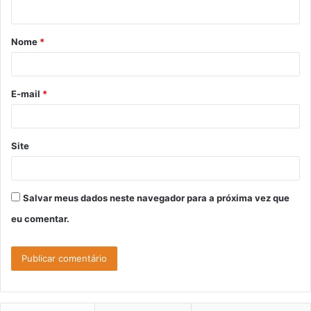
t
á
Nome
*
r
i
o
E-mail
*
*
Site
Salvar meus dados neste navegador para a próxima vez que
eu comentar.