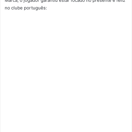
Marca, o jogador garantiu estar focado no presente e feliz
no clube português: