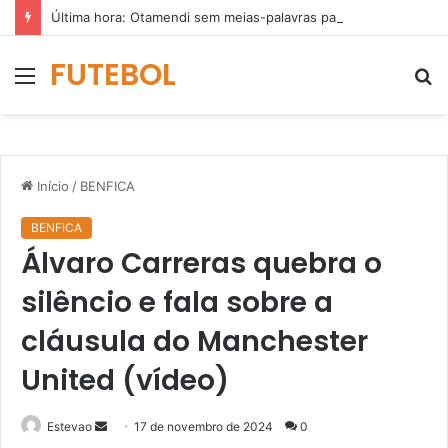
Última hora: Otamendi sem meias-palavras para esclarecer a polêmica após derrota diante do Sporting (vídeo)
FUTEBOL
Menu
P
p
Início
/
BENFICA
BENFICA
Álvaro Carreras quebra o
silêncio e fala sobre a
cláusula do Manchester
United (vídeo)
Mande
Estevao
17 de novembro de 2024
0