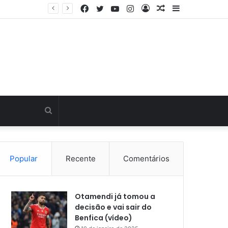
Facebook
Twitter
YouTube
Instagram
Entrar
Artigo
Barra
Última hora: Otamendi sem meias-palavras para esclarecer a polêmica após derrota diante do Sporting (vídeo)
aleatório
Lateral
Procurar
por
Popular
Recente
Comentários
Otamendi já tomou a
decisão e vai sair do
Benfica (vídeo)