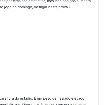
os por cima nas estatística, mas isso não nos alimenta
no jogo do domingo, desligar nesta prova.»
para fora do estádio. É um peso demasiado elevado
sa mentalidade. Queremos é ganhar semana a semana.