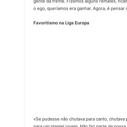
gente da frente. Fizemos alguns remates, ficam
o ego, queríamos era ganhar. Agora, é pensar 
Favoritismo na Liga Europa
«Se pudesse não chutava para canto, chutava 
para um plantel jovem. Não faz parte da nos