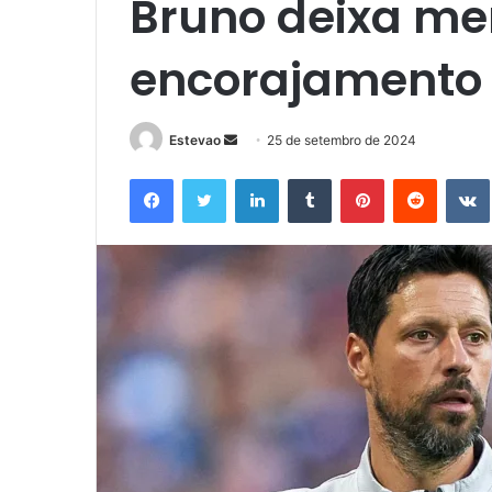
Bruno deixa m
encorajamento 
Mande
Estevao
25 de setembro de 2024
um
Facebook
Twitter
Linkedin
Tumblr
Pinterest
Reddit
e-
mail