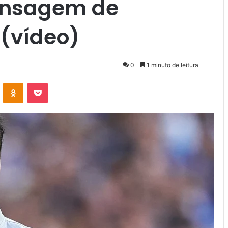
ensagem de
(vídeo)
0
1 minuto de leitura
VK
OK
Pocket