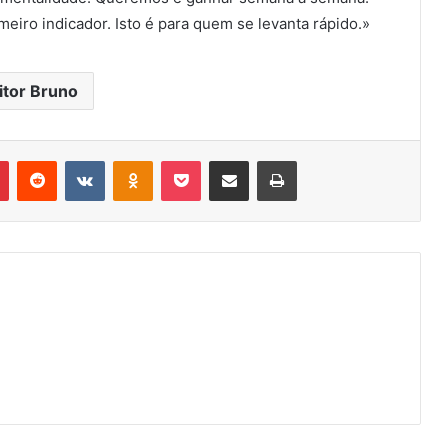
meiro indicador. Isto é para quem se levanta rápido.»
itor Bruno
r
Pinterest
Reddit
VK
OK
Pocket
Compartilhar via e-mail
Imprimir