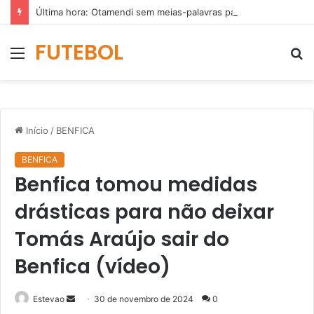
Última hora: Otamendi sem meias-palavras para esclarecer a polêmica após derrota diante do Sporting (vídeo)
FUTEBOL
Menu
P
p
Início
/
BENFICA
BENFICA
Benfica tomou medidas
drásticas para não deixar
Tomás Araújo sair do
Benfica (vídeo)
Mande
Estevao
30 de novembro de 2024
0