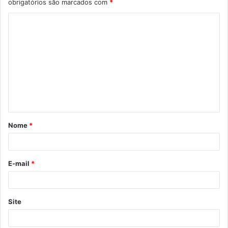
obrigatórios são marcados com
*
C
o
m
e
n
t
á
Nome
*
r
i
o
E-mail
*
*
Site