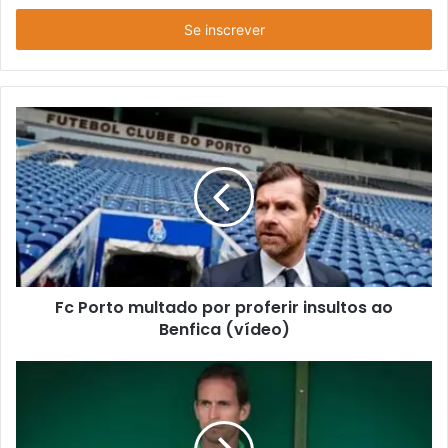
seu
endereço
de
email
Fc Porto multado por proferir insultos ao
Benfica (vídeo)