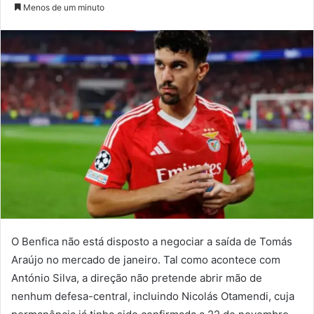
um
Menos de um minuto
e-
mail
O Benfica não está disposto a negociar a saída de Tomás
Araújo no mercado de janeiro. Tal como acontece com
António Silva, a direção não pretende abrir mão de
nenhum defesa-central, incluindo Nicolás Otamendi, cuja