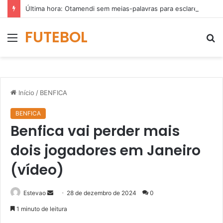
Última hora: Otamendi sem meias-palavras para esclarecer a polêmica após derrota diante do Sporting (vídeo)
FUTEBOL
Menu
P
p
Início
/
BENFICA
BENFICA
Benfica vai perder mais
dois jogadores em Janeiro
(vídeo)
Mande
Estevao
28 de dezembro de 2024
0
um
1 minuto de leitura
e-