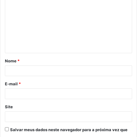
o
m
e
n
t
á
Nome
*
r
i
o
E-mail
*
*
Site
Salvar meus dados neste navegador para a próxima vez que