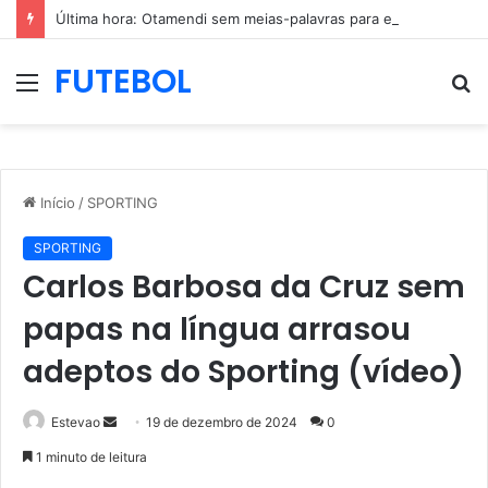
Última hora: Otamendi sem meias-palavras para esclarecer a polêmica após derrota diante do Sporting (vídeo)
FUTEBOL
Menu
P
p
Início
/
SPORTING
SPORTING
Carlos Barbosa da Cruz sem
papas na língua arrasou
adeptos do Sporting (vídeo)
Mande
Estevao
19 de dezembro de 2024
0
um
1 minuto de leitura
e-