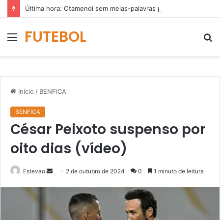
Última hora: Otamendi sem meias-palavras para esclarecer a polêmica após derrota diante do Sporting (vídeo)
FUTEBOL
Menu
P
p
Início
/
BENFICA
BENFICA
César Peixoto suspenso por
oito dias (vídeo)
Mande
Estevao
2 de outubro de 2024
0
1 minuto de leitura
um
e-
mail