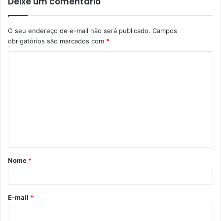
Deixe um comentário
O seu endereço de e-mail não será publicado.
Campos
obrigatórios são marcados com
*
C
o
m
e
n
t
á
Nome
*
r
i
o
E-mail
*
*