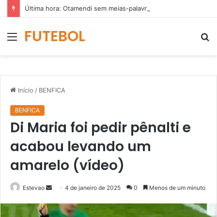
Última hora: Otamendi sem meias-palavras para esclarecer a polêmica após derrota diante do Sporting (vídeo)
FUTEBOL
Menu
P
p
Início
/
BENFICA
BENFICA
Di Maria foi pedir pênalti e
acabou levando um
amarelo (vídeo)
Mande
Estevao
4 de janeiro de 2025
0
Menos de um minuto
um
e-