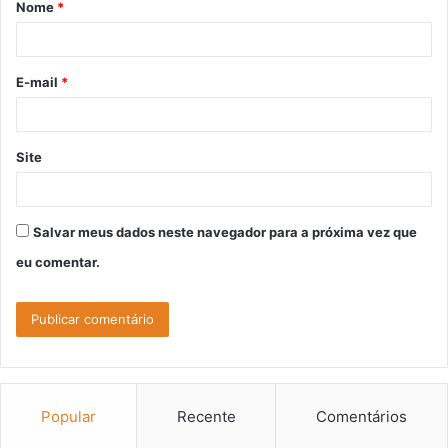
Nome
*
r
i
o
E-mail
*
*
Site
Salvar meus dados neste navegador para a próxima vez que
eu comentar.
Popular
Recente
Comentários