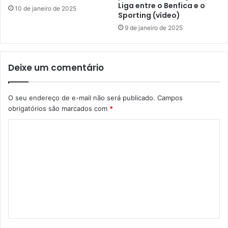
Liga entre o Benfica e o
10 de janeiro de 2025
Sporting (vídeo)
9 de janeiro de 2025
Deixe um comentário
O seu endereço de e-mail não será publicado.
Campos
obrigatórios são marcados com
*
C
o
m
e
n
t
á