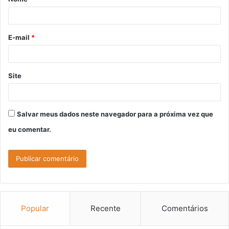
r
i
o
E-mail
*
*
Site
Salvar meus dados neste navegador para a próxima vez que
eu comentar.
Popular
Recente
Comentários