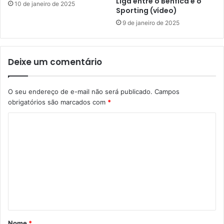
Liga entre o Benfica e o
10 de janeiro de 2025
Sporting (vídeo)
9 de janeiro de 2025
Deixe um comentário
O seu endereço de e-mail não será publicado.
Campos
obrigatórios são marcados com
*
C
o
m
e
n
t
á
Nome
*