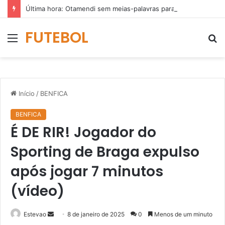
Última hora: Otamendi sem meias-palavras para esclarecer a polêmica após derrota diante do Sporting (vídeo)
FUTEBOL
Menu
P
p
Início
/
BENFICA
BENFICA
É DE RIR! Jogador do
Sporting de Braga expulso
após jogar 7 minutos
(vídeo)
Mande
Estevao
8 de janeiro de 2025
0
Menos de um minuto