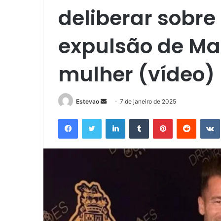
deliberar sobre
expulsão de Ma
mulher (vídeo)
Mande
Estevao
7 de janeiro de 2025
um
Facebook
Twitter
Linkedin
Tumblr
Pinterest
Reddit
e-
mail