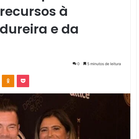
 recursos à
dureira e da
0
5 minutos de leitura
VK
OK
Pocket