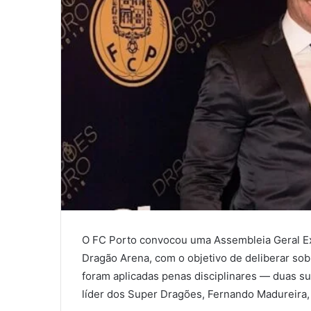
O FC Porto convocou uma Assembleia Geral Ext
Dragão Arena, com o objetivo de deliberar sob
foram aplicadas penas disciplinares — duas su
líder dos Super Dragões, Fernando Madureira,