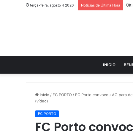
terça-feira, agosto 4 2026
Notícias de Última Hora
INÍCIO
BEN
Início
/
FC PORTO
/
FC Porto convocou AG para del
(vídeo)
FC PORTO
FC Porto convo