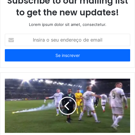
Subscribe to our mailing list
to get the new updates!
Lorem ipsum dolor sit amet, consectetur.
Insira
o
seu
endereço
de
email