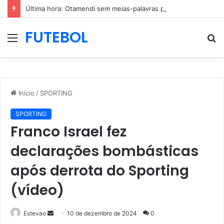
Última hora: Otamendi sem meias-palavras para esclarecer a polêmica após derrota diante do Sporting (vídeo)
FUTEBOL
Menu
P
p
Início
/
SPORTING
SPORTING
Franco Israel fez
declarações bombásticas
após derrota do Sporting
(vídeo)
Mande
Estevao
10 de dezembro de 2024
0