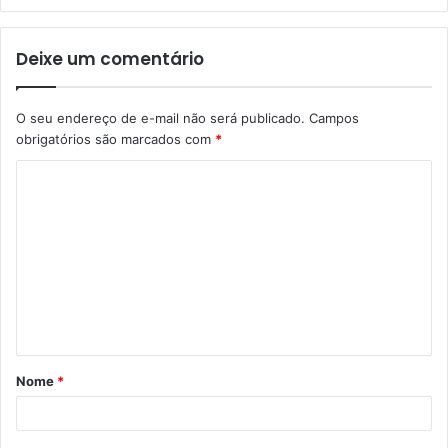
Deixe um comentário
O seu endereço de e-mail não será publicado.
Campos
obrigatórios são marcados com
*
C
o
m
e
n
t
á
Nome
*
r
i
o