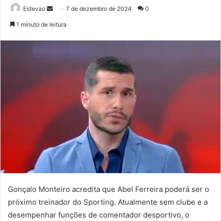
Mande
Estevao
7 de dezembro de 2024
0
um
1 minuto de leitura
e-
mail
Gonçalo Monteiro acredita que Abel Ferreira poderá ser o
próximo treinador do Sporting. Atualmente sem clube e a
desempenhar funções de comentador desportivo, o