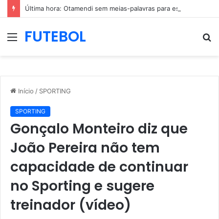
Última hora: Otamendi sem meias-palavras para esclarecer a polêmica após derrota diante do Sporting (vídeo)
FUTEBOL
Menu
P
p
Início
/
SPORTING
SPORTING
Gonçalo Monteiro diz que
João Pereira não tem
capacidade de continuar
no Sporting e sugere
treinador (vídeo)