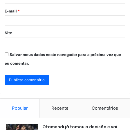
o
E-mail
*
*
Site
Salvar meus dados neste navegador para a próxima vez que
eu comentar.
Popular
Recente
Comentários
Otamendi já tomou a decisão e vai