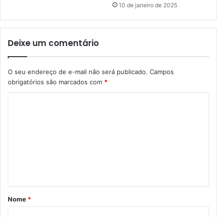
10 de janeiro de 2025
Deixe um comentário
O seu endereço de e-mail não será publicado.
Campos
obrigatórios são marcados com
*
C
o
m
e
n
t
á
Nome
*
r
i