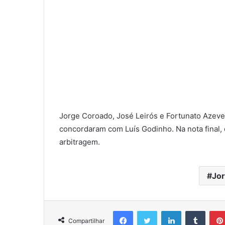
Jorge Coroado, José Leirós e Fortunato Azeved
concordaram com Luís Godinho. Na nota final, 
arbitragem.
Jo
Facebook
Twitter
Linkedin
Tumbl
Compartilhar