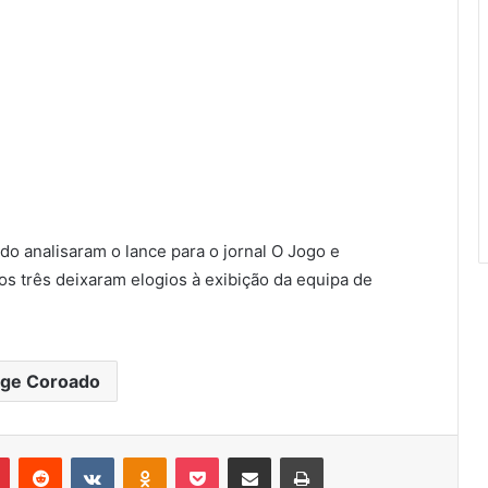
o analisaram o lance para o jornal O Jogo e
os três deixaram elogios à exibição da equipa de
rge Coroado
r
Pinterest
Reddit
VK
OK
Pocket
Compartilhar via e-mail
Imprimir