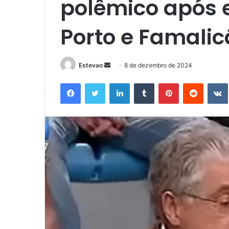
polêmico após 
Porto e Famalic
Mande
Estevao
8 de dezembro de 2024
um
Facebook
Twitter
Linkedin
Tumblr
Pinterest
Reddit
e-
mail