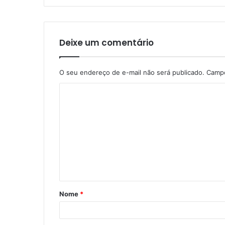
Deixe um comentário
O seu endereço de e-mail não será publicado.
Campo
C
o
m
e
n
t
á
Nome
*
r
i