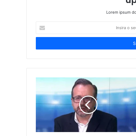
up
Lorem ipsum dol
Insira
o
seu
endereço
de
email