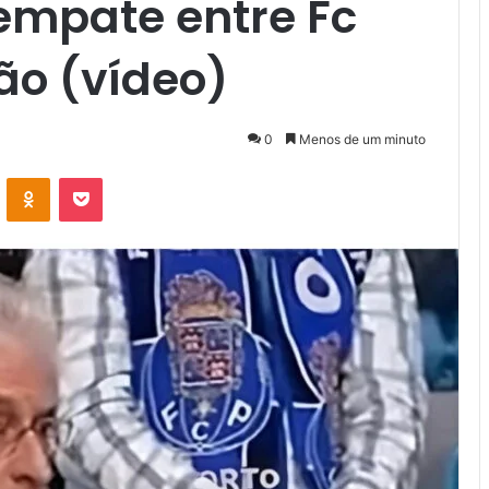
empate entre Fc
ão (vídeo)
0
Menos de um minuto
VK
OK
Pocket