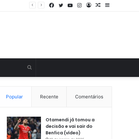
Facebook
Twitter
YouTube
Instagram
Entrar
Artigo
Barra
Última hora: Otamendi sem meias-palavras para esclarecer a polêmica após derrota diante do Sporting (vídeo)
aleatório
Lateral
Procurar
por
Popular
Recente
Comentários
Otamendi já tomou a
decisão e vai sair do
Benfica (vídeo)