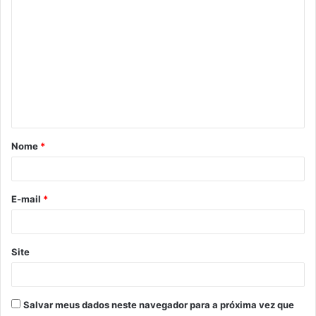
C
o
m
e
n
t
á
Nome
*
r
i
o
E-mail
*
*
Site
Salvar meus dados neste navegador para a próxima vez que