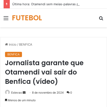
Última hora: Otamendi sem meias-palavras para esclarecer a polêmica após derrota diante do Sporting (vídeo)
FUTEBOL
Menu
P
p
Início
/
BENFICA
BENFICA
Jornalista garante que
Otamendi vai sair do
Benfica (vídeo)
Mande
Estevao
8 de novembro de 2024
0
um
Menos de um minuto
e-