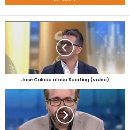
de
email
José Calado ataca Sporting (vídeo)