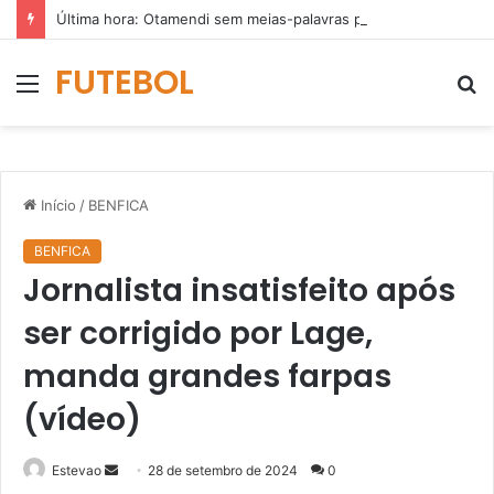
Última hora: Otamendi sem meias-palavras para esclarecer a polêmica após derrota diante do Sporting (vídeo)
FUTEBOL
Menu
P
p
Início
/
BENFICA
BENFICA
Jornalista insatisfeito após
ser corrigido por Lage,
manda grandes farpas
(vídeo)
Mande
Estevao
28 de setembro de 2024
0