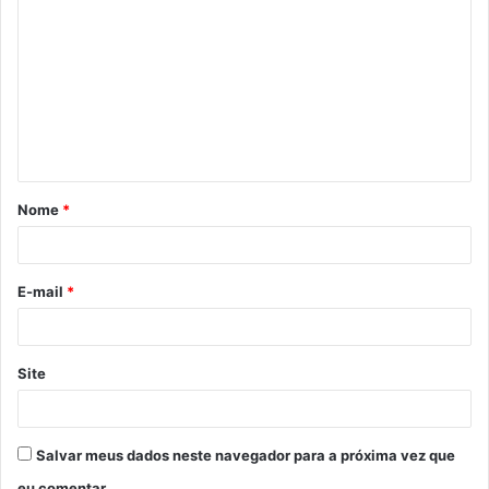
o
m
e
n
t
á
Nome
*
r
i
o
E-mail
*
*
Site
Salvar meus dados neste navegador para a próxima vez que
eu comentar.