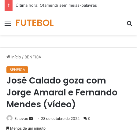
Última hora: Otamendi sem meias-palavras para esclarecer a polêmica após derrota diante do Sporting (vídeo)
FUTEBOL
Menu
P
p
Início
/
BENFICA
BENFICA
José Calado goza com
Jorge Amaral e Fernando
Mendes (vídeo)
Mande
Estevao
28 de outubro de 2024
0
um
Menos de um minuto
e-