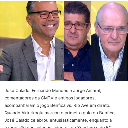
mail
José Calado, Fernando Mendes e Jorge Amaral,
comentadores da CMTV e antigos jogadores,
acompanharam o jogo Benfica vs. Rio Ave em direto.
Quando Akturkoglu marcou o primeiro golo do Benfica,
José Calado celebrou entusiasticamente, enquanto a
expressão dos colegas, adeptos do Sporting e do FC