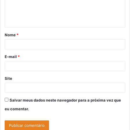
e
n
t
á
Nome
*
r
i
o
E-mail
*
*
Site
Salvar meus dados neste navegador para a próxima vez que
eu comentar.