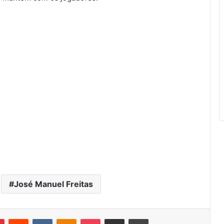
José Manuel Freitas
r
Pinterest
Reddit
VK
OK
Pocket
Compartilhar via e-mail
Imprimir