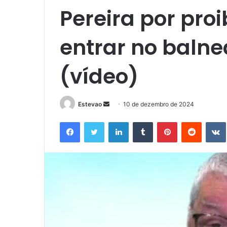
Pereira por proi
entrar no balne
(vídeo)
Mande
Estevao
10 de dezembro de 2024
um
Facebook
Twitter
Linkedin
Tumblr
Pinterest
Reddit
e-
mail