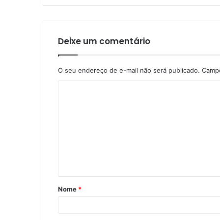
Deixe um comentário
O seu endereço de e-mail não será publicado.
Campo
C
o
m
e
n
t
á
Nome
*
r
i