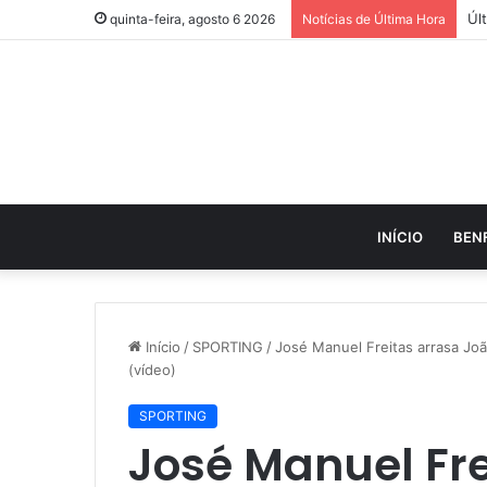
quinta-feira, agosto 6 2026
Notícias de Última Hora
INÍCIO
BEN
Início
/
SPORTING
/
José Manuel Freitas arrasa João
(vídeo)
SPORTING
José Manuel Fre