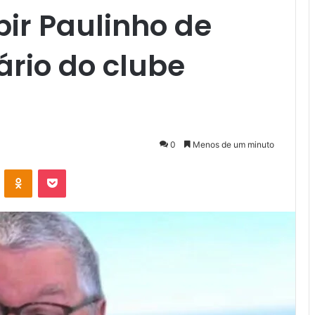
bir Paulinho de
ário do clube
0
Menos de um minuto
VK
OK
Pocket