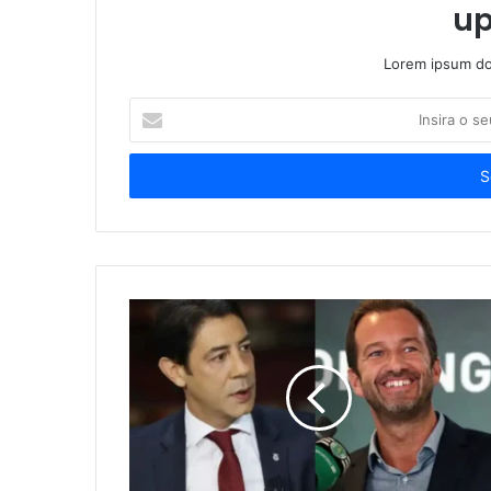
up
Lorem ipsum dol
Insira
o
seu
endereço
de
email