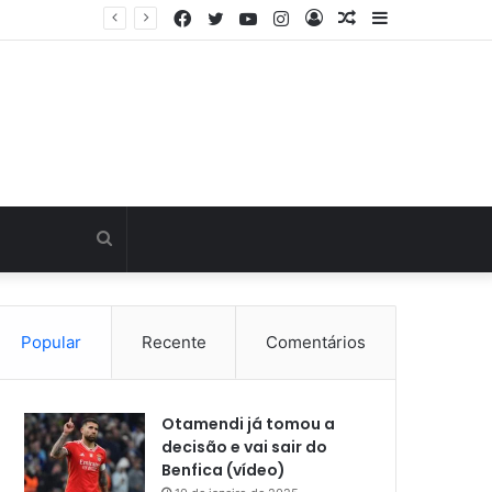
Facebook
Twitter
YouTube
Instagram
Entrar
Artigo
Barra
Última hora: Otamendi sem meias-palavras para esclarecer a polêmica após derrota diante do Sporting (vídeo)
aleatório
Lateral
Procurar
por
Popular
Recente
Comentários
Otamendi já tomou a
decisão e vai sair do
Benfica (vídeo)