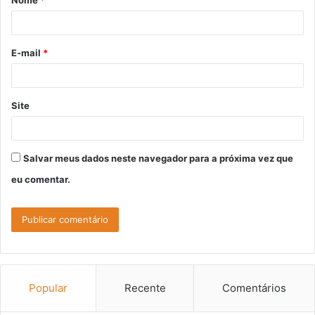
Nome
*
r
i
o
E-mail
*
*
Site
Salvar meus dados neste navegador para a próxima vez que
eu comentar.
Popular
Recente
Comentários