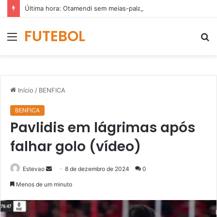
Última hora: Otamendi sem meias-palavras para esclarecer a polêmica após derrota diante do Sporting (vídeo)
FUTEBOL
Menu
P
p
Início
/
BENFICA
BENFICA
Pavlidis em lágrimas após
falhar golo (vídeo)
Mande
Estevao
8 de dezembro de 2024
0
um
Menos de um minuto
e-
mail