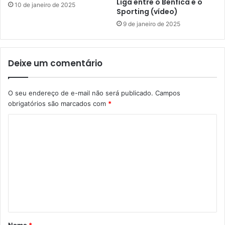
Liga entre o Benfica e o
10 de janeiro de 2025
Sporting (vídeo)
9 de janeiro de 2025
Deixe um comentário
O seu endereço de e-mail não será publicado.
Campos
obrigatórios são marcados com
*
C
o
m
e
n
t
á