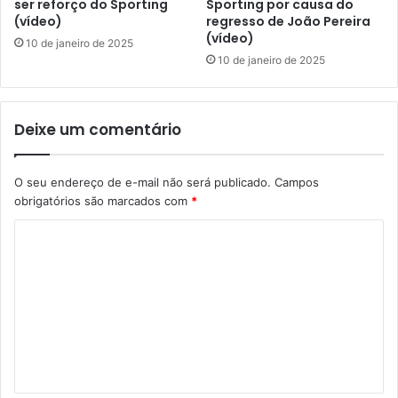
ser reforço do Sporting
Sporting por causa do
(vídeo)
regresso de João Pereira
(vídeo)
10 de janeiro de 2025
10 de janeiro de 2025
Deixe um comentário
O seu endereço de e-mail não será publicado.
Campos
obrigatórios são marcados com
*
C
o
m
e
n
t
á