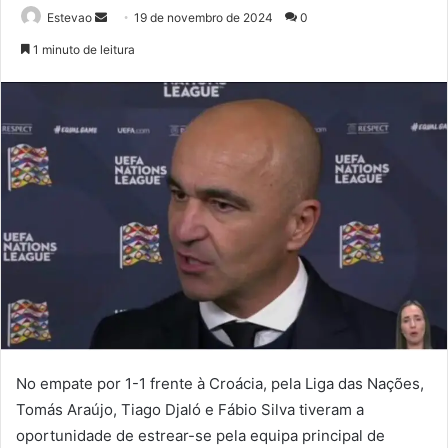
Mande
Estevao
19 de novembro de 2024
0
um
1 minuto de leitura
e-
mail
No empate por 1-1 frente à Croácia, pela Liga das Nações,
Tomás Araújo, Tiago Djaló e Fábio Silva tiveram a
oportunidade de estrear-se pela equipa principal de