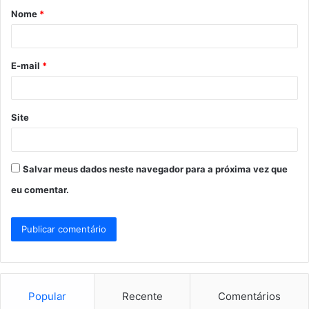
Nome
*
r
i
o
E-mail
*
*
Site
Salvar meus dados neste navegador para a próxima vez que
eu comentar.
Popular
Recente
Comentários