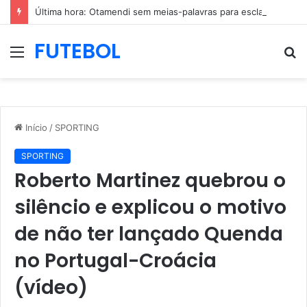
Última hora: Otamendi sem meias-palavras para esclarecer a polêmica após derrota diante do Sporting (vídeo)
FUTEBOL
Menu
P
p
Início
/
SPORTING
SPORTING
Roberto Martinez quebrou o
silêncio e explicou o motivo
de não ter lançado Quenda
no Portugal-Croácia
(vídeo)