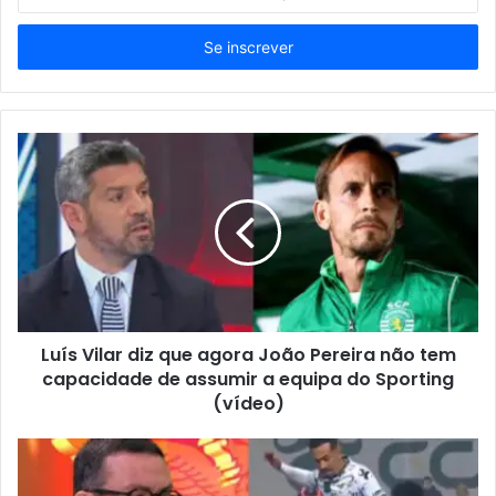
o
seu
endereço
de
email
Luís Vilar diz que agora João Pereira não tem
capacidade de assumir a equipa do Sporting
(vídeo)