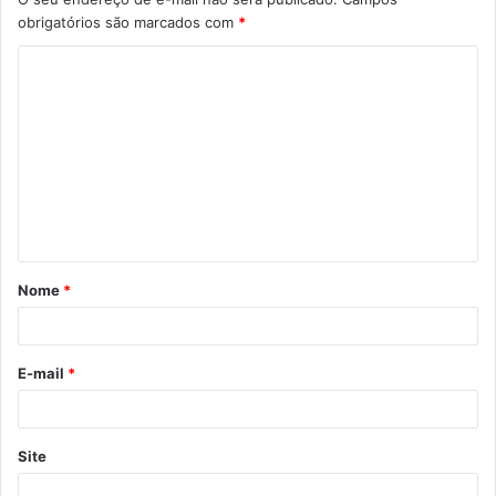
obrigatórios são marcados com
*
C
o
m
e
n
t
á
Nome
*
r
i
o
E-mail
*
*
Site