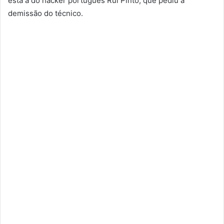
está a do hacker português Rui Pinto, que pediu a
demissão do técnico.