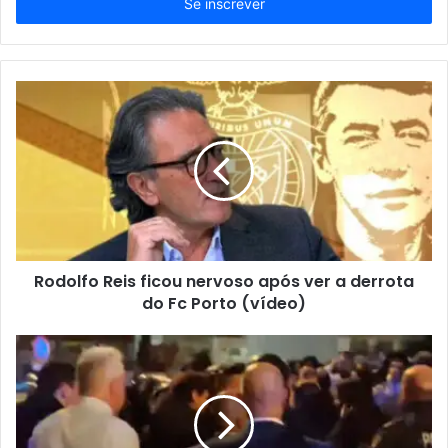
endereço
de
email
Rodolfo Reis ficou nervoso após ver a derrota
do Fc Porto (vídeo)