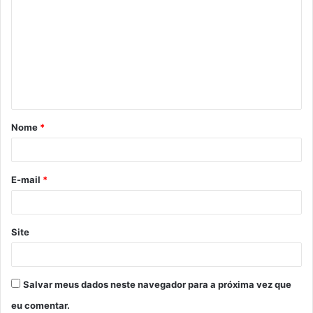
o
m
e
n
t
á
Nome
*
r
i
o
E-mail
*
*
Site
Salvar meus dados neste navegador para a próxima vez que
eu comentar.