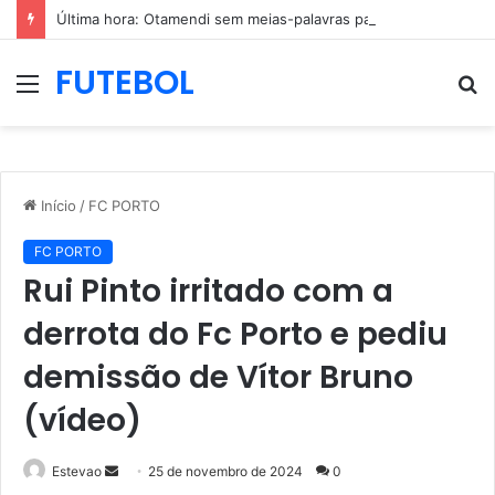
Última hora: Otamendi sem meias-palavras para esclarecer a polêmica após derrota diante do Sporting (vídeo)
FUTEBOL
Menu
P
p
Início
/
FC PORTO
FC PORTO
Rui Pinto irritado com a
derrota do Fc Porto e pediu
demissão de Vítor Bruno
(vídeo)
Mande
Estevao
25 de novembro de 2024
0