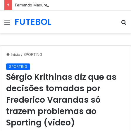
Fernando Madureira e João Koehler estiveram na AG de 2023 sem credenciação (vídeo)
FUTEBOL
Menu
P
p
Início
/
SPORTING
SPORTING
Sérgio Krithinas diz que as
decisões tomadas por
Frederico Varandas só
trazem problemas ao
Sporting (vídeo)