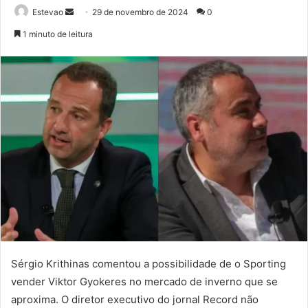
Mande
Estevao
29 de novembro de 2024
0
um
1 minuto de leitura
e-
mail
Sérgio Krithinas comentou a possibilidade de o Sporting
vender Viktor Gyokeres no mercado de inverno que se
aproxima. O diretor executivo do jornal Record não