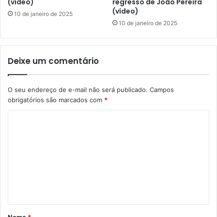
(vídeo)
regresso de João Pereira
(vídeo)
10 de janeiro de 2025
10 de janeiro de 2025
Deixe um comentário
O seu endereço de e-mail não será publicado.
Campos
obrigatórios são marcados com
*
C
o
m
e
n
t
á