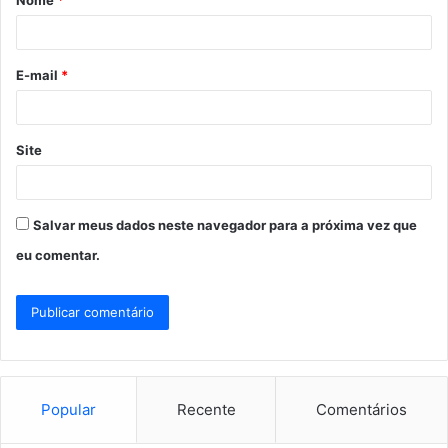
Nome
*
r
i
o
E-mail
*
*
Site
Salvar meus dados neste navegador para a próxima vez que
eu comentar.
Popular
Recente
Comentários