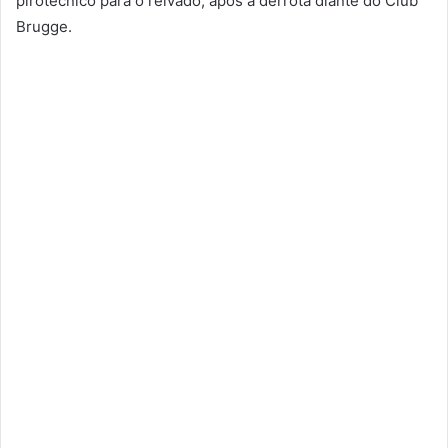
pirotécnico para o relvado, após a derrota diante do Club
Brugge.