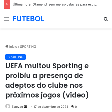
Última hora: Otamendi sem meias-palavras para esclarecer a polêmica após derrota diante do Sporting (vídeo)
FUTEBOL
Menu
P
p
Início
/
SPORTING
SPORTING
UEFA multou Sporting e
proibiu a presença de
adeptos do clube nos
próximos jogos (vídeo)
Mande
Estevao
17 de dezembro de 2024
0