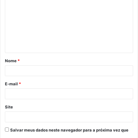
o
m
e
n
t
á
Nome
*
r
i
o
E-mail
*
*
Site
Salvar meus dados neste navegador para a próxima vez que