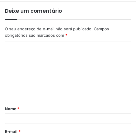
Deixe um comentário
O seu endereço de e-mail não será publicado.
Campos
obrigatórios são marcados com
*
C
o
m
e
n
t
á
Nome
*
r
i
o
E-mail
*