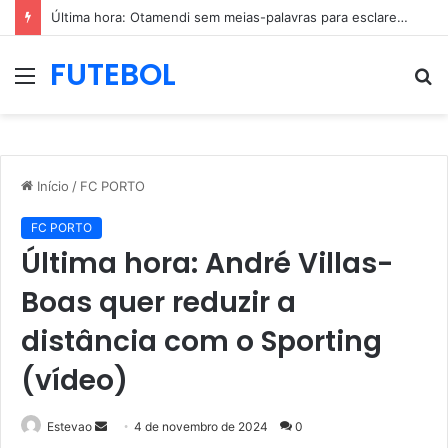
Última hora: Otamendi sem meias-palavras para esclarecer a polêmica após derrota diante do Sporting (vídeo)
FUTEBOL
Menu
P
p
Início
/
FC PORTO
FC PORTO
Última hora: André Villas-
Boas quer reduzir a
distância com o Sporting
(vídeo)
Mande
Estevao
4 de novembro de 2024
0