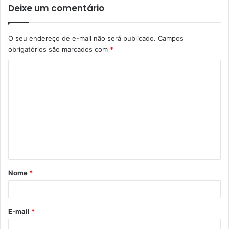
Deixe um comentário
O seu endereço de e-mail não será publicado.
Campos
obrigatórios são marcados com
*
C
o
m
e
n
t
á
Nome
*
r
i
o
E-mail
*
*