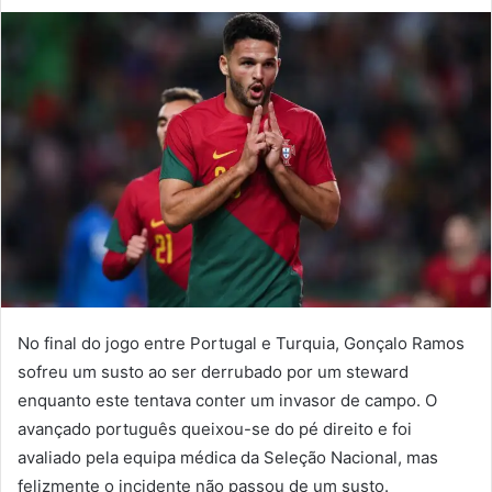
um
e-
mail
No final do jogo entre Portugal e Turquia, Gonçalo Ramos
sofreu um susto ao ser derrubado por um steward
enquanto este tentava conter um invasor de campo. O
avançado português queixou-se do pé direito e foi
avaliado pela equipa médica da Seleção Nacional, mas
felizmente o incidente não passou de um susto.