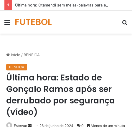
Última hora: Otamendi sem meias-palavras para esclarecer a polêmica após derrota diante do Sporting (vídeo)
FUTEBOL
Menu
P
p
Início
/
BENFICA
BENFICA
Última hora: Estado de
Gonçalo Ramos após ser
derrubado por segurança
(vídeo)
Mande
Estevao
26 de junho de 2024
0
Menos de um minuto