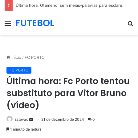
Última hora: Otamendi sem meias-palavras para esclarecer a polêmica após derrota diante do Sporting (vídeo)
FUTEBOL
Menu
P
p
Início
/
FC PORTO
FC PORTO
Última hora: Fc Porto tentou
substituto para Vitor Bruno
(vídeo)
Mande
Estevao
21 de dezembro de 2024
0
um
1 minuto de leitura
e-