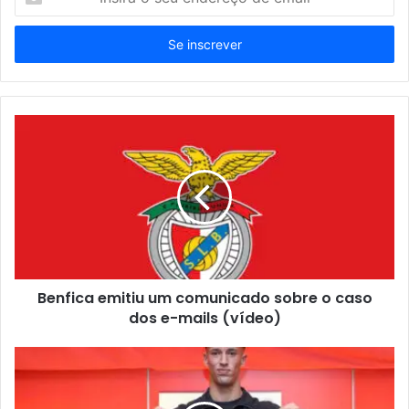
o
seu
endereço
de
email
Benfica emitiu um comunicado sobre o caso
dos e-mails (vídeo)