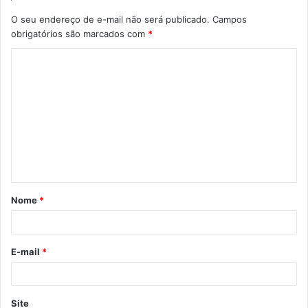
O seu endereço de e-mail não será publicado.
Campos
obrigatórios são marcados com
*
C
o
m
e
n
t
á
Nome
*
r
i
o
E-mail
*
*
Site