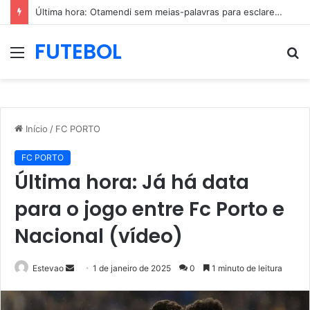
Última hora: Otamendi sem meias-palavras para esclarecer a polêmica após derrota diante do Sporting (vídeo)
FUTEBOL
Menu
P
p
Início
/
FC PORTO
FC PORTO
Última hora: Já há data
para o jogo entre Fc Porto e
Nacional (vídeo)
Mande
Estevao
1 de janeiro de 2025
0
1 minuto de leitura
um
e-