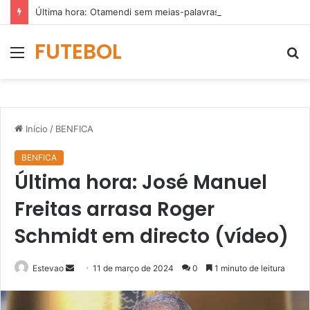
Última hora: Otamendi sem meias-palavras para esclarecer a polêmica após derrota diante do Sporting (vídeo)
FUTEBOL
Menu
P
p
Início
/
BENFICA
BENFICA
Última hora: José Manuel
Freitas arrasa Roger
Schmidt em directo (vídeo)
Mande
Estevao
11 de março de 2024
0
1 minuto de leitura
um
e-