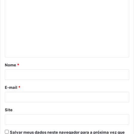
C
o
m
e
n
t
á
Nome
*
r
i
o
E-mail
*
*
Site
Salvar meus dados neste navegador para a próxima vez que