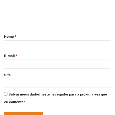
e
n
t
á
Nome
*
r
i
o
E-mail
*
*
Site
Salvar meus dados neste navegador para a próxima vez que
eu comentar.