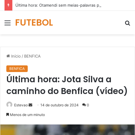
Última hora: Otamendi sem meias-palavras para esclarecer a polêmica após derrota diante do Sporting (vídeo)
FUTEBOL
Menu
P
p
Início
/
BENFICA
BENFICA
Última hora: Jota Silva a
caminho do Benfica (vídeo)
Mande
Estevao
14 de outubro de 2024
0
um
Menos de um minuto
e-
mail