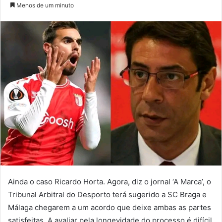
um
Menos de um minuto
e-
mail
Ainda o caso Ricardo Horta. Agora, diz o jornal ‘A Marca’, o
Tribunal Arbitral do Desporto terá sugerido a SC Braga e
Málaga chegarem a um acordo que deixe ambas as partes
satisfeitas. A avaliar pela longevidade do processo é difícil