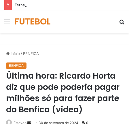
Fernando Madureira e João Koehler estiveram na AG de 2023 sem credenciação (vídeo)
FUTEBOL
Menu
P
p
Início
/
BENFICA
BENFICA
Última hora: Ricardo Horta
diz que pode poderia pagar
milhões só para fazer parte
do Benfica (vídeo)
Mande
Estevao
30 de setembro de 2024
0