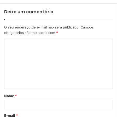
Deixe um comentário
O seu endereço de e-mail não será publicado.
Campos
obrigatórios são marcados com
*
C
o
m
e
n
t
á
Nome
*
r
i
o
E-mail
*