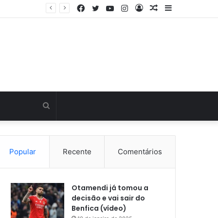
Facebook
Twitter
YouTube
Instagram
Entrar
Artigo
Barra
Última hora: Otamendi sem meias-palavras para esclarecer a polêmica após derrota diante do Sporting (vídeo)
aleatório
Lateral
Procurar
por
Popular
Recente
Comentários
Otamendi já tomou a
decisão e vai sair do
Benfica (vídeo)