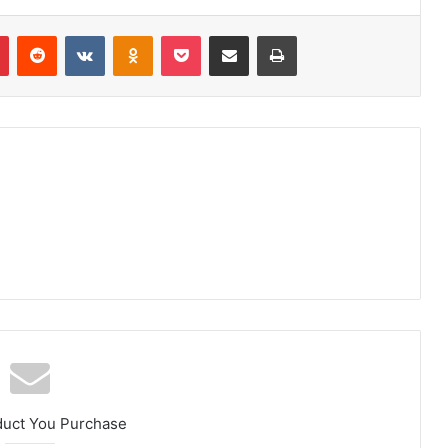
r
Pinterest
Reddit
VK
OK
Pocket
Compartilhar via e-mail
Imprimir
duct You Purchase