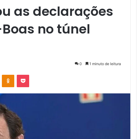
u as declarações
-Boas no túnel
0
1 minuto de leitura
VK
OK
Pocket