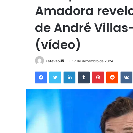
Amadora revelo
de André Villas
(vídeo)
Mande
Estevao
17 de dezembro de 2024
um
Facebook
Twitter
Linkedin
Tumblr
Pinterest
Reddit
e-
mail