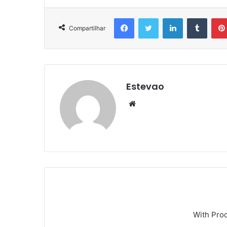
Facebook
Twitter
Linkedin
Tumbl
Compartilhar
Estevao
Website
With Pro