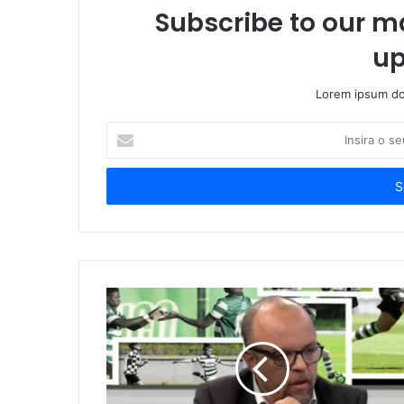
Subscribe to our ma
up
Lorem ipsum dol
Insira
o
seu
endereço
de
email