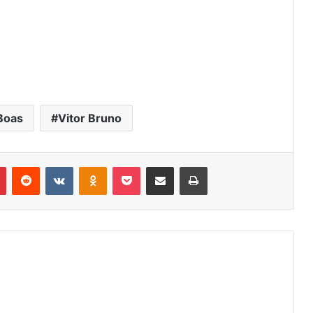
Boas
Vitor Bruno
r
Pinterest
Reddit
VK
OK
Pocket
Compartilhar via e-mail
Imprimir