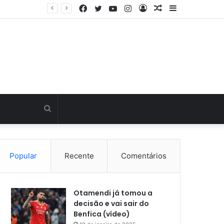
Facebook
Twitter
YouTube
Instagram
Entrar
Artigo
Barra
Última hora: Otamendi sem meias-palavras para esclarecer a polêmica após derrota diante do Sporting (vídeo)
aleatório
Lateral
Procurar
por
Popular
Recente
Comentários
Otamendi já tomou a
decisão e vai sair do
Benfica (vídeo)