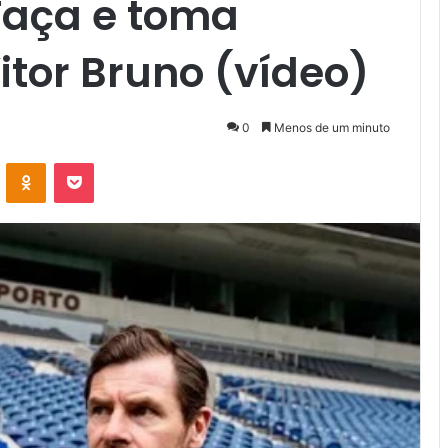
Taça e toma
itor Bruno (vídeo)
0
Menos de um minuto
VK
OK
Pocket