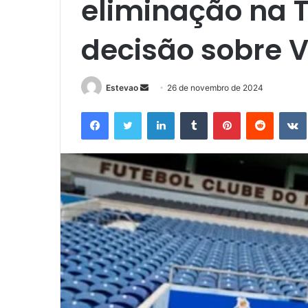
eliminação na 
decisão sobre V
Mande
Estevao
26 de novembro de 2024
um
Facebook
Twitter
Linkedin
Tumblr
Pinterest
Reddit
e-
mail