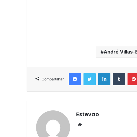
André Villas-
Facebook
Twitter
Linkedin
Tumbl
Compartilhar
Estevao
Website