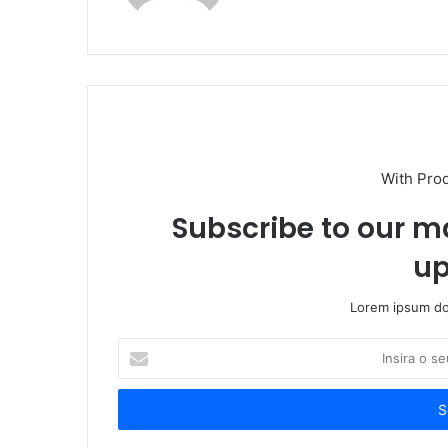
With Pro
Subscribe to our ma
up
Lorem ipsum dol
Insira
o
seu
endereço
de