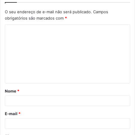
O seu endereço de e-mail não será publicado.
Campos
obrigatórios são marcados com
*
C
o
m
e
n
t
á
Nome
*
r
i
o
E-mail
*
*