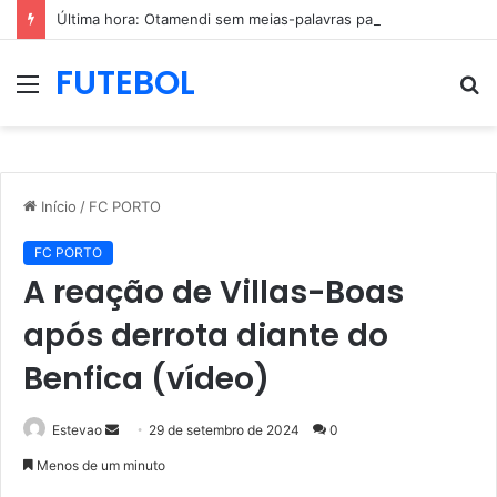
Última hora: Otamendi sem meias-palavras para esclarecer a polêmica após derrota diante do Sporting (vídeo)
FUTEBOL
Menu
P
p
Início
/
FC PORTO
FC PORTO
A reação de Villas-Boas
após derrota diante do
Benfica (vídeo)
Mande
Estevao
29 de setembro de 2024
0
um
Menos de um minuto
e-