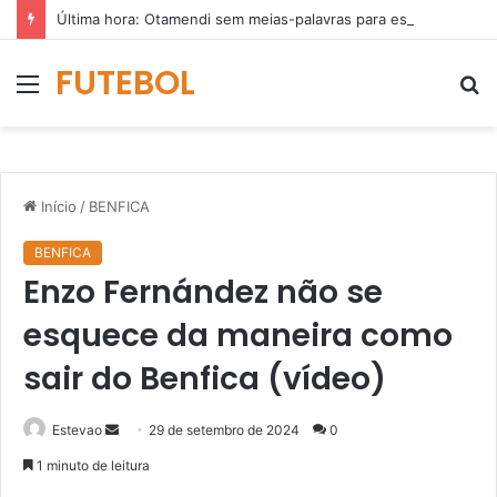
Última hora: Otamendi sem meias-palavras para esclarecer a polêmica após derrota diante do Sporting (vídeo)
FUTEBOL
Menu
P
p
Início
/
BENFICA
BENFICA
Enzo Fernández não se
esquece da maneira como
sair do Benfica (vídeo)
Mande
Estevao
29 de setembro de 2024
0
um
1 minuto de leitura
e-