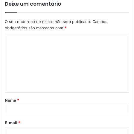
Deixe um comentário
O seu endereço de e-mail não será publicado.
Campos
obrigatórios são marcados com
*
C
o
m
e
n
t
á
Nome
*
r
i
o
E-mail
*
*