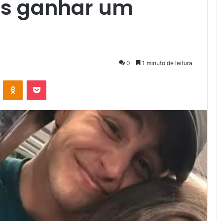
ós ganhar um
0
1 minuto de leitura
VK
OK
Pocket