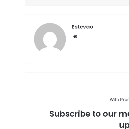
Estevao
Website
With Pro
Subscribe to our ma
up