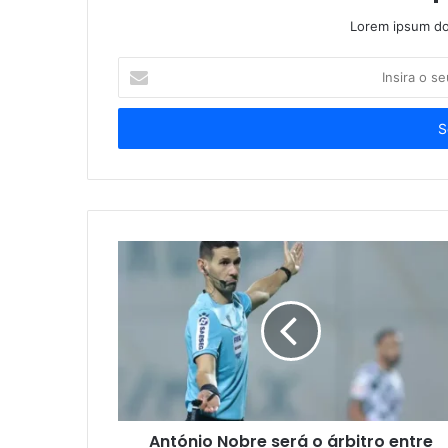
Lorem ipsum dol
Insira
o
seu
endereço
de
email
António Nobre será o árbitro entre