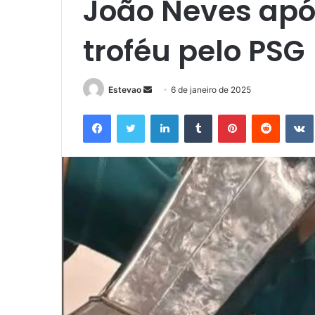
João Neves ap
troféu pelo PSG
Mande
Estevao
6 de janeiro de 2025
um
Facebook
Twitter
Linkedin
Tumblr
Pinterest
Reddit
e-
mail