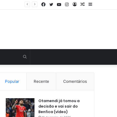
Facebook
Twitter
YouTube
Instagram
Entrar
Artigo
Barra
Última hora: Otamendi sem meias-palavras para esclarecer a polêmica após derrota diante do Sporting (vídeo)
aleatório
Lateral
Procurar
por
Popular
Recente
Comentários
Otamendi já tomou a
decisão e vai sair do
Benfica (vídeo)