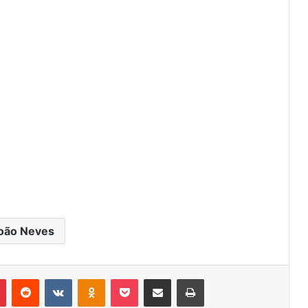
oão Neves
r
Pinterest
Reddit
VK
OK
Pocket
Compartilhar via e-mail
Imprimir