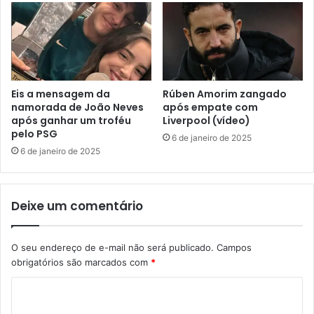
Eis a mensagem da
Rúben Amorim zangado
namorada de João Neves
após empate com
após ganhar um troféu
Liverpool (vídeo)
pelo PSG
6 de janeiro de 2025
6 de janeiro de 2025
Deixe um comentário
O seu endereço de e-mail não será publicado.
Campos
obrigatórios são marcados com
*
C
o