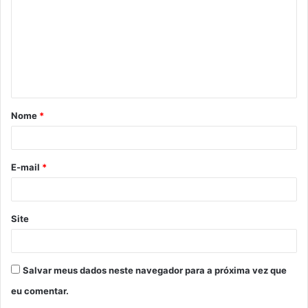
m
e
n
t
á
Nome
*
r
i
o
E-mail
*
*
Site
Salvar meus dados neste navegador para a próxima vez que
eu comentar.