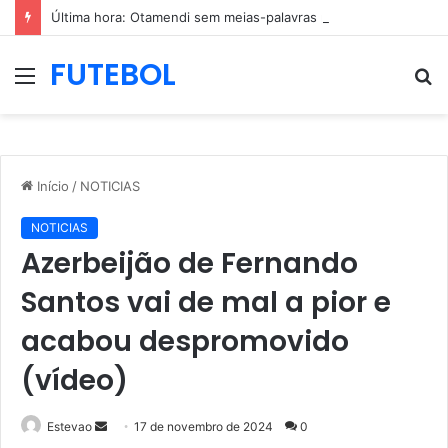
Última hora: Otamendi sem meias-palavras para esclarecer a polêmica após derrota diante do Sporting (vídeo)
FUTEBOL
Menu
P
p
Início
/
NOTICIAS
NOTICIAS
Azerbeijão de Fernando
Santos vai de mal a pior e
acabou despromovido
(vídeo)
Mande
Estevao
17 de novembro de 2024
0